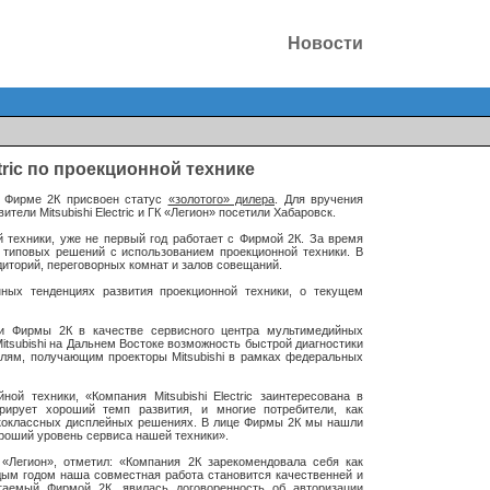
Новости
tric по проекционной технике
х Фирме 2К присвоен статус
«золотого» дилера
. Для вручения
ели Mitsubishi Electric и ГК «Легион» посетили Хабаровск.
й техники, уже не первый год работает с Фирмой 2К. За время
 типовых решений с использованием проекционной техники. В
иторий, переговорных комнат и залов совещаний.
нных тенденциях развития проекционной техники, о текущем
ии Фирмы 2К в качестве сервисного центра мультимедийных
Mitsubishi на Дальнем Востоке возможность быстрой диагностики
елям, получающим проекторы Mitsubishi в рамках федеральных
й техники, «Компания Mitsubishi Electric заинтересована в
рирует хороший темп развития, и многие потребители, как
ококлассных дисплейных решениях. В лице Фирмы 2К мы нашли
ороший уровень сервиса нашей техники».
«Легион», отметил: «Компания 2К зарекомендовала себя как
дым годом наша совместная работа становится качественней и
гаемый Фирмой 2К, явилась договоренность об авторизации