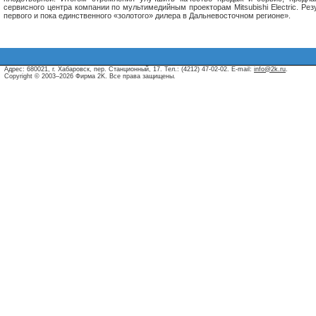
сервисного центра компании по мультимедийным проекторам Mitsubishi Electric. Р
первого и пока единственного «золотого» дилера в Дальневосточном регионе».
Адрес: 680021, г. Хабаровск, пер. Станционный, 17. Тел.: (4212) 47-02-02. E-mail:
info@2k.ru
.
Copyright © 2003–2026 Фирма 2K. Все права защищены.