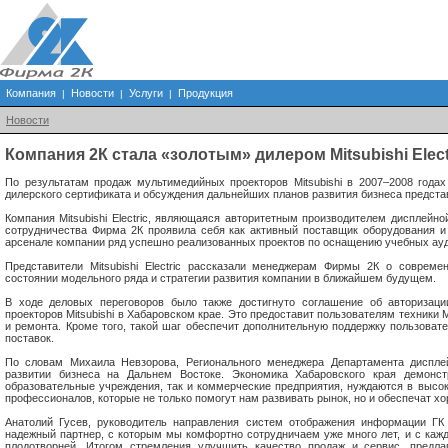
Компания
Новости
Услуги
Продукция
|
|
|
Новости
Компания 2К стала «золотым» дилером Mitsubishi Elec
По результатам продаж мультимедийных проекторов Mitsubishi в 2007–2008 года
дилерского сертификата и обсуждения дальнейших планов развития бизнеса представит
Компания Mitsubishi Electric, являющаяся авторитетным производителем дисплейно
сотрудничества Фирма 2К проявила себя как активный поставщик оборудования и
арсенале компании ряд успешно реализованных проектов по оснащению учебных ауд
Представители Mitsubishi Electric рассказали менеджерам Фирмы 2К о совреме
состоянии модельного ряда и стратегии развития компании в ближайшем будущем.
В ходе деловых переговоров было также достигнуто соглашение об авторизац
проекторов Mitsubishi в Хабаровском крае. Это предоставит пользователям техники 
и ремонта. Кроме того, такой шаг обеспечит дополнительную поддержку пользоват
поставок.
По словам Михаила Невзорова, Регионального менеджера Департамента дисплейно
развитии бизнеса на Дальнем Востоке. Экономика Хабаровского края демонст
образовательные учреждения, так и коммерческие предприятия, нуждаются в выс
профессионалов, которые не только помогут нам развивать рынок, но и обеспечат х
Анатолий Гусев, руководитель направления систем отображения информации ГК 
надежный партнер, с которым мы комфортно сотрудничаем уже много лет, и с каж
плодотворней. Итогом стремления улучшить качество продаж и сервис, предла