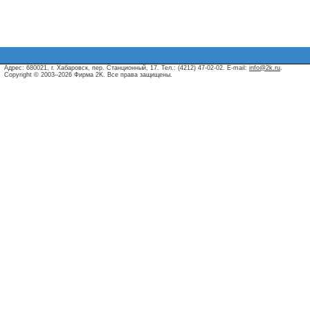
Адрес: 680021, г. Хабаровск, пер. Станционный, 17. Тел.: (4212) 47-02-02. E-mail:
info@2k.ru
.
Copyright © 2003–2026 Фирма 2K. Все права защищены.