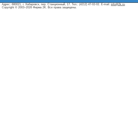
Адрес: 680021, г. Хабаровск, пер. Станционный, 17. Тел.: (4212) 47-02-02. E-mail:
info@2k.ru
.
Copyright © 2003–2026 Фирма 2K. Все права защищены.